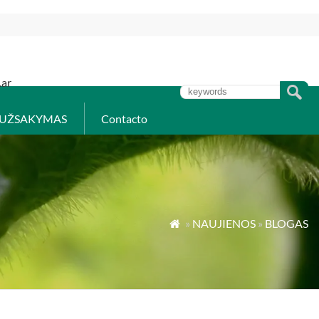
.ar
UŽSAKYMAS
Contacto
»
NAUJIENOS
»
BLOGAS
