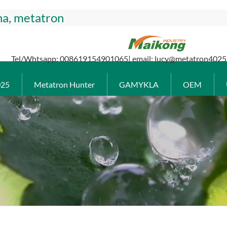
na, metatron
Tel/Whtsapp: 008619154901065| email: lucy@metatron4025
025
Metatron Hunter
GAMYKLA
OEM