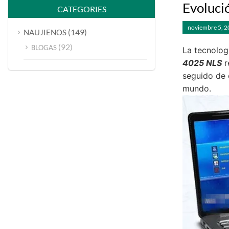
Evoluci
CATEGORIES
noviembre 5, 
(149)
NAUJIENOS
(92)
BLOGAS
La tecnolog
4025 NLS
r
seguido de 
mundo.