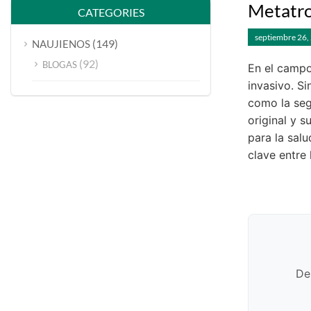
Metatro
CATEGORIES
septiembre 26,
(149)
NAUJIENOS
(92)
BLOGAS
En el campo
invasivo. S
como la segu
original y s
para la sal
clave entre 
De