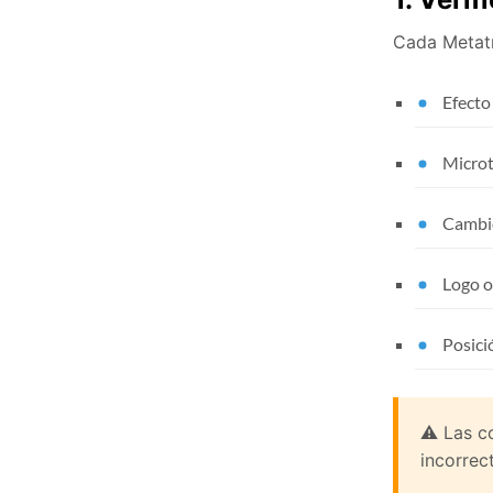
Cada Metatr
Efecto 
Microt
Cambio
Logo of
Posició
⚠️ Las c
incorrec