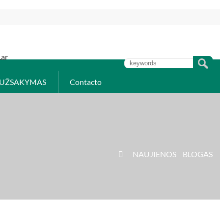
.ar
UŽSAKYMAS
Contacto
»
NAUJIENOS
»
BLOGAS
