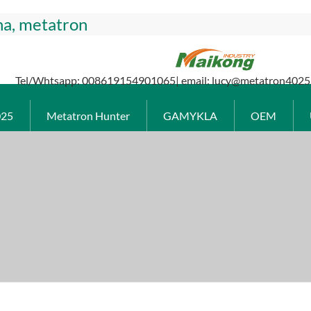
na, metatron
Tel/Whtsapp: 008619154901065| email: lucy@metatron4025
025
Metatron Hunter
GAMYKLA
OEM