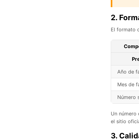
2. Form
El formato 
Comp
Pre
Año de f
Mes de f
Número s
Un número d
el sitio ofic
3. Cali