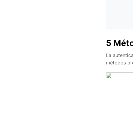
5 Méto
La autentic
métodos prob