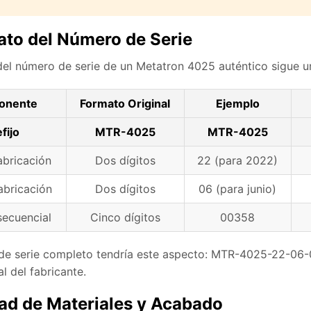
ato del Número de Serie
del número de serie de un Metatron 4025 auténtico sigue un
onente
Formato Original
Ejemplo
fijo
MTR-4025
MTR-4025
abricación
Dos dígitos
22 (para 2022)
abricación
Dos dígitos
06 (para junio)
ecuencial
Cinco dígitos
00358
e serie completo tendría este aspecto: MTR-4025-22-06-00
ial del fabricante.
dad de Materiales y Acabado