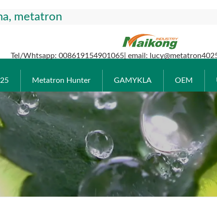
na, metatron
Tel/Whtsapp: 008619154901065| email: lucy@metatron4025
025
Metatron Hunter
GAMYKLA
OEM