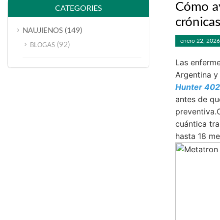
Cómo ay
CATEGORIES
crónica
(149)
NAUJIENOS
enero 22, 2026
(92)
BLOGAS
Las enferme
Argentina y
Hunter 402
antes de qu
preventiva.
cuántica tr
hasta 18 me