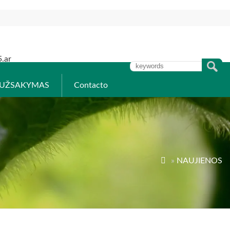
.ar
UŽSAKYMAS
Contacto

»
NAUJIENOS